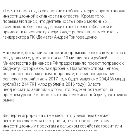
«То, что проекты до сих пор не отобраны, ведет к приостановке
инвестиционной активности в отрасли. Кроме того,
повышается риск, что деятельность новых молочных
комплексов без господдержки станет нерентабельной и
приведет к невозврату кредитов»,— рассказал заместитель
гендиректора ГК «Дамате» Андрей Григоращенко.
Напомним, финансирование агропромышленного комплекса в
следующем годусократится на 10 миллиардов рублей.
Министерство финансов РФ предоставило проект поправок к
бюджету, которые были одобрены Правительством. Теперь,
согласно предложенным поправкам, на финансирование
сельского хозяйства в 2017 году будет выделено 204,486 млрд
рублей (с 214,791 млрд рублей в 2016 году). Власти
неоднократно заявляли о том, что бюджет останется на
прежнем уровне, и новость стала неожиданной для участников
рынка.
Эксперты агрорынка отмечают, что урезанный бюджет
негативно скажется на отрасли, в частности, начатым
инвестиционным проектам в сельском хозяйстве грозит или