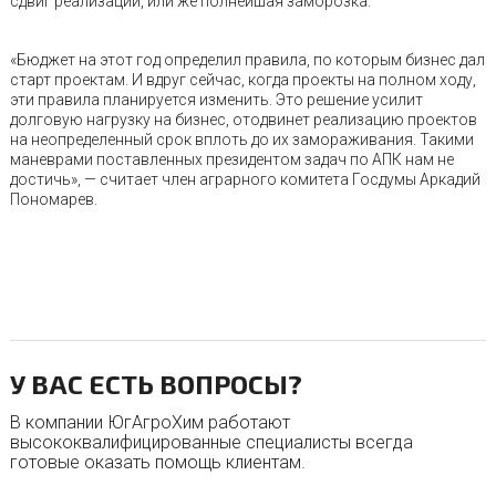
сдвиг реализации, или же полнейшая заморозка.
«Бюджет на этот год определил правила, по которым бизнес дал
старт проектам. И вдруг сейчас, когда проекты на полном ходу,
эти правила планируется изменить. Это решение усилит
долговую нагрузку на бизнес, отодвинет реализацию проектов
на неопределенный срок вплоть до их замораживания. Такими
маневрами поставленных президентом задач по АПК нам не
достичь», — считает член аграрного комитета Госдумы Аркадий
Пономарев.
У ВАС ЕСТЬ ВОПРОСЫ?
В компании ЮгАгроХим работают
высококвалифицированные специалисты всегда
готовые оказать помощь клиентам.