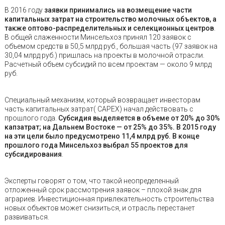
В 2016 году
заявки принимались на возмещение части
капитальных затрат на строительство молочных объектов, а
также оптово-распределительных и селекционных центров
.
В общей слаженности Минсельхоз принял 120 заявок с
объемом средств в 50,5 млрд руб., большая часть (97 заявок на
30,04 млрд руб.) пришлась на проекты в молочной отрасли.
Расчетный объем субсидий по всем проектам — около 9 млрд
руб.
Специальный механизм, который возвращает инвесторам
часть капитальных затрат( CAPEX) начал действовать с
прошлого года.
Субсидия выделяется в объеме от 20% до 30%
капзатрат; на Дальнем Востоке — от 25% до 35%. В 2015 году
на эти цели было предусмотрено 11,4 млрд руб. В конце
прошлого года Минсельхоз выбрал 55 проектов для
субсидирования
.
Эксперты говорят о том, что такой неопределенный
отложенный срок рассмотрения заявок – плохой знак для
аграриев. Инвестиционная привлекательность строительства
новых объектов может снизиться, и отрасль перестанет
развиваться.