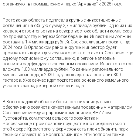
организуют в промышленном парке "Армавир" к 2025 году.
Ростовская область подписала крупные инвестиционные
соглашения на общую сумму 2,7 миллиарда рублей. Одно из них
касается строительства на северо-востоке области комплекса
по производству и переработке баранины. Инвестиции должны
составить 1,4 миллиарда рублей. Срок реализации проекта - до
2024 года. В Орловском районе крупный инвестор будет
производить корма для крупного рогатого скота. Согласно еще
одному подписанному соглашению, в регионе впервые
появится сад фундука с капельным орошением. Инвестор готов
вложить 1,03 миллиарда рублей. По данным регионального
минсельхозпрода, к 2030 году площадь сада составит 300
гектаров. Уже сейчас идет подготовка основного земельного
участка к закладке первой очереди сада.
В Волгоградской области большое внимание уделяют
обеспечению хозяйств качественным посадочным материалом.
Соглашение между аграрными компаниями, ВНИИ им.
Пустовойта, комитетом сельского хозяйства и
Россельхозцентром позволит существенно продвинуться в
этой сфере. Кроме того, у фермеров есть план обновить парк
техники совместно с Росагролизингом. Эти вопросы также