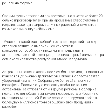
решали на форуме.
Своими лучшие товарами похвастались на выставке более 20
сельхозпроизводителей Крыма: ароматные хлебобулочные
изделия, саженцы эфиромасличных растений, знаменитое
крымское вино, вкуснейший сыр.
- Участие в такой масштабной выставке - хороший шанс для
аграриев заявить о высочайшем качестве и
конкурентоспособности продукции и представить
агропромышленный потенциал, - заявила первый замминистра
сельского хозяйства республики Алиме Зарединова.
Астраханцы тоже показали все, чем богат регион, от овощных
консервов до рыбных деликатесов. Сейчас в области разгар
уборочной кампании. Собрано уже более 212 тысяч тонн
картофеля. Рассыпчатую картошку любят не только
астраханцы, ее отправляют и в другие регионы. Последние
несколько лет область занимает первое место в России по
выращиванию овощей. В этом сезоне планируется собрать
более двух миллионов тонн овощебахчевой продукции и
картофеля.