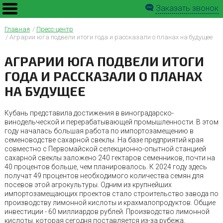
Заказать звонок
Главная
Пресс-центр
Аграрии юга подвели итоги года и рассказали о планах на будущее
АГРАРИИ ЮГА ПОДВЕЛИ ИТОГИ
ГОДА И РАССКАЗАЛИ О ПЛАНАХ
НА БУДУЩЕЕ
Кубань представила достижения в виноградарско-
винодельческой и перерабатывающей промышленности. В этом
году началась большая работа по импортозамещению в
семеноводстве сахарной свеклы. На базе предприятий края
совместно с Первомайской селекционно-опытной станцией
сахарной свеклы заложено 240 гектаров семенников, почти на
40 процентов больше, чем планировалось. К 2024 году здесь
получат 49 процентов необходимого количества семян для
посевов этой агрокультуры. Одним из крупнейших
импортозамещающих проектов стало строительство завода по
производству лимонной кислоты и крахмалопродуктов. Общие
инвестиции - 60 миллиардов рублей. Производство лимонной
кислоты, которая сегодня поставляется из-за рубежа,