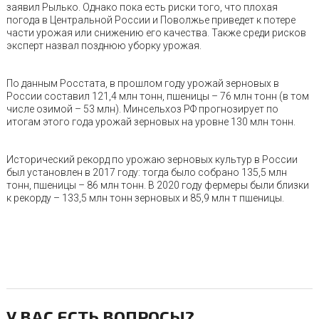
заявил Рылько. Однако пока есть риски того, что плохая
погода в Центральной России и Поволжье приведет к потере
части урожая или снижению его качества. Также среди рисков
эксперт назвал позднюю уборку урожая.
По данным Росстата, в прошлом году урожай зерновых в
России составил 121,4 млн тонн, пшеницы – 76 млн тонн (в том
числе озимой – 53 млн). Минсельхоз РФ прогнозирует по
итогам этого года урожай зерновых на уровне 130 млн тонн.
Исторический рекорд по урожаю зерновых культур в России
был установлен в 2017 году: тогда было собрано 135,5 млн
тонн, пшеницы – 86 млн тонн. В 2020 году фермеры были близки
к рекорду – 133,5 млн тонн зерновых и 85,9 млн т пшеницы.
У ВАС ЕСТЬ ВОПРОСЫ?