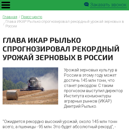
Заказать звонок
Главная
Пресс-центр
Глава ИКАР Рылько спрогнозировал рекордный урожай зерновых в
России
ГЛАВА ИКАР РЫЛЬКО
СПРОГНОЗИРОВАЛ РЕКОРДНЫЙ
УРОЖАЙ ЗЕРНОВЫХ В РОССИИ
Урожай зерновых культур в
России в этому году может
достичь 145 млн тонн, что
станет рекордом. С таким
прогнозом выступил директор
Института конъюнктуры
аграрных рынков (ИКАР)
Дмитрий Рылько.
"Ожидается рекордно высокий урожай, около 145 млн тонн
всего, а пшеницы - 95 млн. Это будет абсолютный рекорд", -