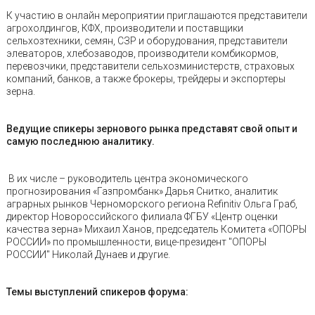
К участию в онлайн мероприятии приглашаются представители
агрохолдингов, КФХ, производители и поставщики
сельхозтехники, семян, СЗР и оборудования, представители
элеваторов, хлебозаводов, производители комбикормов,
перевозчики, представители сельхозминистерств, страховых
компаний, банков, а также брокеры, трейдеры и экспортеры
зерна.
Ведущие спикеры зернового рынка представят свой опыт и
самую последнюю аналитику.
В их числе – руководитель центра экономического
прогнозирования «Газпромбанк» Дарья Снитко, аналитик
аграрных рынков Черноморского региона Refinitiv Ольга Граб,
директор Новороссийского филиала ФГБУ «Центр оценки
качества зерна» Михаил Ханов, председатель Комитета «ОПОРЫ
РОССИИ» по промышленности, вице-президент "ОПОРЫ
РОССИИ" Николай Дунаев и другие.
Темы выступлений спикеров форума: