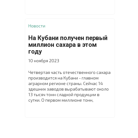
принятия должны заработать с 1 января
2026 года, внесен в правительство в
рамках бюджетного пакета, сообщает
министерство.
Новости
На Кубани получен первый
миллион сахара в этом
году
10 ноября 2023
Четвертая часть отечественного сахара
производится на Кубани - главном
аграрном регионе страны. Сейчас 14
здешних заводов вырабатывают около
13 тысяч тонн сладкой продукции в
сутки. О первом миллионе тонн,
произведенном из свеклы нового
урожая, заявил глава края Вениамин
Кондратьев.