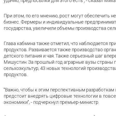
удачно, предпосылки для этого есть", - сказал Мих
При этом, по его мнению, рост могут обеспечить н
бизнес. Фермеры и индивидуальные предпринимате
государства, увеличили объемы производства сель
Глава кабмина также отметил, что наблюдается пр
продуктов. Развивается также производство орган
детского питания и чая. Также серьезный шаг впер
Мишустин. За прошлый год аграрные вузы страны п
сельхозкультур, 43 новых технологий производст
продуктов.
"Важно, чтобы к этим перспективным разработкам 
предстоит внедрять цифровые технологии в повсе
экономики", - подчеркнул премьер-министр.