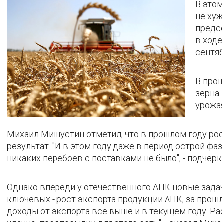
В это
не хуж
предс
в ход
сентяб
В про
зерна
урожая
Михаил Мишустин отметил, что в прошлом году ро
результат. "И в этом году даже в период острой ф
никаких перебоев с поставками не было", - подчерк
Однако впереди у отечественного АПК новые задачи
ключевых - рост экспорта продукции АПК, за прошл
доходы от экспорта все выше и в текущем году. Ра