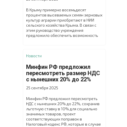
В Крыму примерно восемьдесят
процентов высеваемых семян зерновых
культур аграрии приобретают в НИИ
сельского хозяйства Крыма. В связи с
этим руководство учреждения
предложило обеспечить возможность
покупки элитных семян озимых
зерновых культур на условиях частичной
предоплаты и с последующей отсрочкой
платежа. Чтобы утвердить данное
Новости
решение, в научном учреждении
состоялся внеочередной расширенный
Минфин РФ предложил
Учёный совет с участием заместителя
пересмотреть размер НДС
министра сельского хозяйства
с нынешних 20% до 22%
Республики Крым Николая Тютюника.
25 сентября 2025
Минфин РФ предложил пересмотреть
НДС с нынешних 20% до 22%, сохранив
льготную ставку в 10% для социально
значимых товаров, проект
соответствующих поправок в
Налоговый кодекс РФ, которые в случае