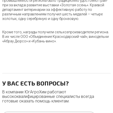
промышленности региона было традиционно удостоено Гран-
при за вклад в развитие выставки «Золотая осень». Краевой
департамент ветеринарии за эффективную работу по
различным направлениям получил шесть медалей – четыре
золотых, одну серебряную и одну бронзовую.
Кроме того, награды получили сельхозпроизводители региона.
В их числе ООО «Объединение Краснодарский чай», винодельни
«Абрау Дюрсо» и «Кубань-вино».
У ВАС ЕСТЬ ВОПРОСЫ?
В компании ЮгАгроХим работают
высококвалифицированные специалисты всегда
готовые оказать помощь клиентам.