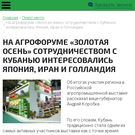
Заказать звонок
Главная
Пресс-центр
На агрофоруме «Золотая осень» сотрудничеством с Кубанью
интересовались Япония, Иран и Голландия
НА АГРОФОРУМЕ «ЗОЛОТАЯ
ОСЕНЬ» СОТРУДНИЧЕСТВОМ С
КУБАНЬЮ ИНТЕРЕСОВАЛИСЬ
ЯПОНИЯ, ИРАН И ГОЛЛАНДИЯ
Об итогах участия региона в
Российской
агропромышленной выставке
рассказал вице-губернатор
Андрей Коробка.
По его словам, Кубань
традиционно стала одним из
самых активных участников выставки как с точки зрения