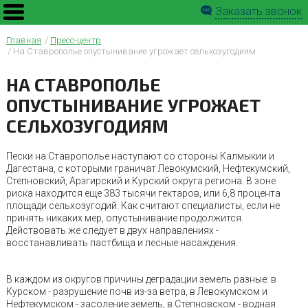
Заказать звонок
Главная
Пресс-центр
На Ставрополье опустынивание угрожает сельхозугодиям
НА СТАВРОПОЛЬЕ
ОПУСТЫНИВАНИЕ УГРОЖАЕТ
СЕЛЬХОЗУГОДИЯМ
Пески на Ставрополье наступают со стороны Калмыкии и
Дагестана, с которыми граничат Левокумский, Нефтекумский,
Степновский, Арзгирский и Курский округа региона. В зоне
риска находится еще 383 тысячи гектаров, или 6,8 процента
площади сельхозугодий. Как считают специалисты, если не
принять никаких мер, опустынивание продолжится.
Действовать же следует в двух направлениях -
восстанавливать пастбища и лесные насаждения.
В каждом из округов причины деградации земель разные: в
Курском - разрушение почв из-за ветра, в Левокумском и
Нефтекумском - засоление земель, в Степновском - водная