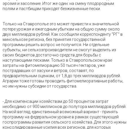
эрозия и засоление. Итог же один: на смену плодородным
полям и пастбищам приходят безжизненные пески.
Только на Ставрополье это может привести к значительной
потере урожая и ежегодным убыткам на общую сумму около
двух миллиардов рублей. Как сообщили корреспонденту "РГ" в
минсельхозе региона, без принятия государственной
программы решить вопрос не получится. Ни отдельные
субъекты, ни сельхозпроизводители не смогут выделить из
своих бюджетов достаточно средств для борьбы с
наступающими песками. Только в Ставропольском крае
затраты на фитомелиорацию 50 тысяч гектаров, уже
пострадавших от засухи и ветров, составят, по
предварительным оценкам, от 1,8 до трех миллиардов рублей.
Аграрии тоже готовы проводить фитомелиоративные работы,
но им нужны субсидии от государства.
- Для компенсации хозяйствам до 50 процентов затрат
необходимо от 900 миллионов до полутора миллиардов рублей.
На мой взгляд, единственный возможный вариант - принять
программу на федеральном уровне в рамках существующей
госпрограммы развития сельского хозяйства. Для этого нужны
консолидированные усилия всех регионов, для которых