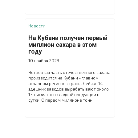
принятия должны заработать с 1 января
2026 года, внесен в правительство в
рамках бюджетного пакета, сообщает
министерство.
Новости
На Кубани получен первый
миллион сахара в этом
году
10 ноября 2023
Четвертая часть отечественного сахара
производится на Кубани - главном
аграрном регионе страны. Сейчас 14
здешних заводов вырабатывают около
13 тысяч тонн сладкой продукции в
сутки. О первом миллионе тонн,
произведенном из свеклы нового
урожая, заявил глава края Вениамин
Кондратьев.