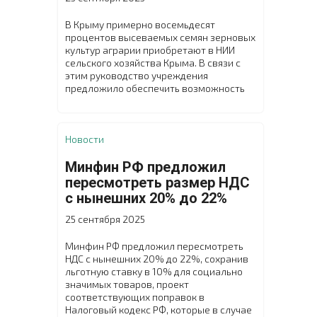
В Крыму примерно восемьдесят
процентов высеваемых семян зерновых
культур аграрии приобретают в НИИ
сельского хозяйства Крыма. В связи с
этим руководство учреждения
предложило обеспечить возможность
покупки элитных семян озимых
зерновых культур на условиях частичной
предоплаты и с последующей отсрочкой
платежа. Чтобы утвердить данное
Новости
решение, в научном учреждении
состоялся внеочередной расширенный
Минфин РФ предложил
Учёный совет с участием заместителя
пересмотреть размер НДС
министра сельского хозяйства
с нынешних 20% до 22%
Республики Крым Николая Тютюника.
25 сентября 2025
Минфин РФ предложил пересмотреть
НДС с нынешних 20% до 22%, сохранив
льготную ставку в 10% для социально
значимых товаров, проект
соответствующих поправок в
Налоговый кодекс РФ, которые в случае