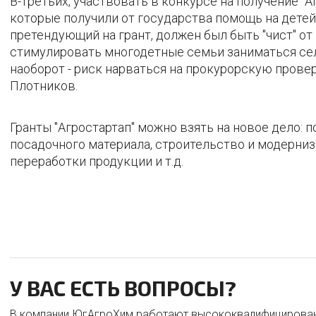
В-третьих, участвовать в конкурсе на получение "
которые получили от государства помощь на детей
претендующий на грант, должен был быть "чист" о
стимулировать многодетные семьи заниматься сел
наоборот - риск нарваться на прокурорскую провер
Плотников.
Гранты "Агростартап" можно взять на новое дело: 
посадочного материала, строительство и модерни
переработки продукции и т.д.
У ВАС ЕСТЬ ВОПРОСЫ?
В компании ЮгАгроХим работают высококвалифицирован