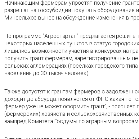
Начинающим фермерам упростят получение грантов
разрешат на госсубсидии покупать оборудование и
Минсельхоз вынес на обсуждение изменения в про
По программе "Агростартап" предлагается решить т
некоторых населенных пунктов в статус городски
лишились возможности участия в конкурсах на гр
получить грант фермерам, зарегистрированным не т
сельских агломерациях (поселках городского типа
населения до 30 тысяч человек).
Также допустят к грантам фермеров с задолженнос
доходит до абсурда: появляется от ФНС какая-то т
фермер уже не может оформить грант", - поясняет
(фермерских) хозяйств и сельскохозяйственных к
зампред Комитета Госдумы по аграрным вопросам