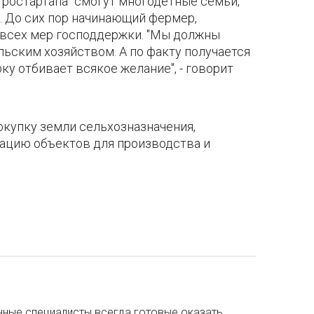
Агростартапа" смогут многодетные семьи,
. До сих пор начинающий фермер,
т всех мер господдержки. "Мы должны
ьским хозяйством. А по факту получается
ку отбивает всякое желание", - говорит
покупку земли сельхозназначения,
зацию объектов для производства и
ные специалисты всегда готовые оказать