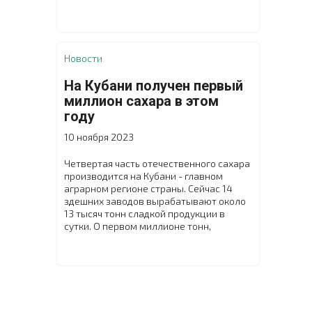
принятия должны заработать с 1 января
2026 года, внесен в правительство в
рамках бюджетного пакета, сообщает
министерство.
Новости
На Кубани получен первый
миллион сахара в этом
году
10 ноября 2023
Четвертая часть отечественного сахара
производится на Кубани - главном
аграрном регионе страны. Сейчас 14
здешних заводов вырабатывают около
13 тысяч тонн сладкой продукции в
сутки. О первом миллионе тонн,
произведенном из свеклы нового
урожая, заявил глава края Вениамин
Кондратьев.