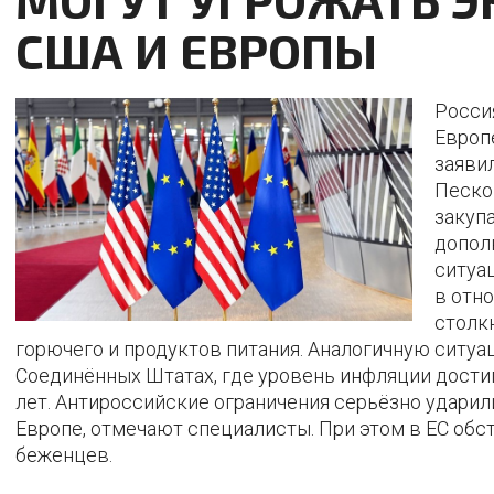
США И ЕВРОПЫ
Росси
Европе
заяви
Песков
закуп
допол
ситуа
в отн
столк
горючего и продуктов питания. Аналогичную ситуа
Соединённых Штатах, где уровень инфляции дости
лет. Антироссийские ограничения серьёзно удари
Европе, отмечают специалисты. При этом в ЕС обс
беженцев.