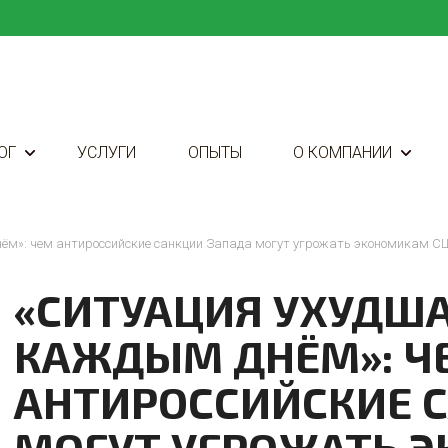
ОГ
УСЛУГИ
ОПЫТЫ
О КОМПАНИИ
нём»: чем антироссийские санкции Запада могут угрожать экономикам С
«СИТУАЦИЯ УХУДША
КАЖДЫМ ДНЁМ»: Ч
АНТИРОССИЙСКИЕ 
МОГУТ УГРОЖАТЬ 