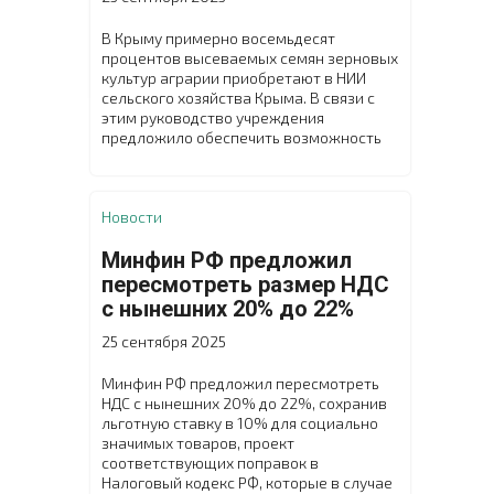
В Крыму примерно восемьдесят
процентов высеваемых семян зерновых
культур аграрии приобретают в НИИ
сельского хозяйства Крыма. В связи с
этим руководство учреждения
предложило обеспечить возможность
покупки элитных семян озимых
зерновых культур на условиях частичной
предоплаты и с последующей отсрочкой
платежа. Чтобы утвердить данное
Новости
решение, в научном учреждении
состоялся внеочередной расширенный
Минфин РФ предложил
Учёный совет с участием заместителя
пересмотреть размер НДС
министра сельского хозяйства
с нынешних 20% до 22%
Республики Крым Николая Тютюника.
25 сентября 2025
Минфин РФ предложил пересмотреть
НДС с нынешних 20% до 22%, сохранив
льготную ставку в 10% для социально
значимых товаров, проект
соответствующих поправок в
Налоговый кодекс РФ, которые в случае