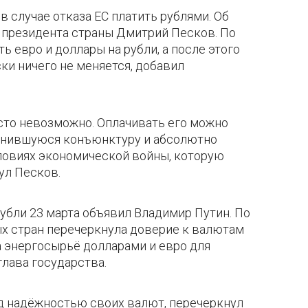
в случае отказа ЕС платить рублями. Об
ь президента страны Дмитрий Песков. По
 евро и доллары на рубли, а после этого
ски ничего не меняется, добавил
осто невозможно. Оплачивать его можно
менившуюся конъюнктуру и абсолютно
ловиях экономической войны, которую
ул Песков.
рубли 23 марта объявил Владимир Путин. По
ых стран перечеркнула доверие к валютам
а энергосырьё долларами и евро для
глава государства.
д надёжностью своих валют, перечеркнул