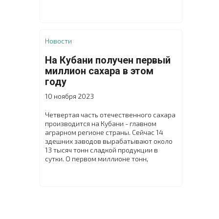
принятия должны заработать с 1 января
2026 года, внесен в правительство в
рамках бюджетного пакета, сообщает
министерство.
Новости
На Кубани получен первый
миллион сахара в этом
году
10 ноября 2023
Четвертая часть отечественного сахара
производится на Кубани - главном
аграрном регионе страны. Сейчас 14
здешних заводов вырабатывают около
13 тысяч тонн сладкой продукции в
сутки. О первом миллионе тонн,
произведенном из свеклы нового
урожая, заявил глава края Вениамин
Кондратьев.