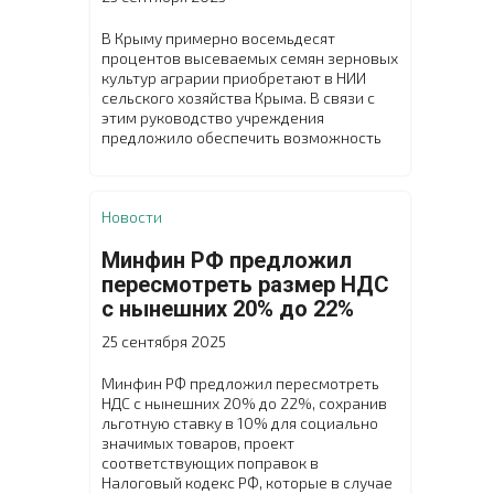
В Крыму примерно восемьдесят
процентов высеваемых семян зерновых
культур аграрии приобретают в НИИ
сельского хозяйства Крыма. В связи с
этим руководство учреждения
предложило обеспечить возможность
покупки элитных семян озимых
зерновых культур на условиях частичной
предоплаты и с последующей отсрочкой
платежа. Чтобы утвердить данное
Новости
решение, в научном учреждении
состоялся внеочередной расширенный
Минфин РФ предложил
Учёный совет с участием заместителя
пересмотреть размер НДС
министра сельского хозяйства
с нынешних 20% до 22%
Республики Крым Николая Тютюника.
25 сентября 2025
Минфин РФ предложил пересмотреть
НДС с нынешних 20% до 22%, сохранив
льготную ставку в 10% для социально
значимых товаров, проект
соответствующих поправок в
Налоговый кодекс РФ, которые в случае