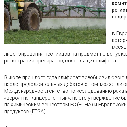
комит
регис
содер
в Евр
которы
месяц
лицензирования пестиидов на предмет не допуска
регистрации препаратов, содержащих глифосат.
В июле прошлого года глифосат возобновил свою 
после продолжительных дебатов о том, может ли о
Международное агентство по исследованию рака в
«вероятно, канцерогенный», но это утверждение 
по химическим веществам ЕС (ECHA) и Европейск
продуктов (EFSA).