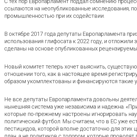
С тех пор Европарламент поддал сомнению процесс
ссылаются на неопубликованные исследования, п
промышленностью при их содействии.
В октябре 2017 года депутаты Европарламента пр
использования глифосата к 2022 году, и отложили 
сделаны на основе опубликованных рецензируемы
Новый комитет теперь хочет выяснить, существую
отношении того, как в настоящее время регистри
образом укомплектованы и финансируются такие у
Не все депутаты Европарламента довольны деятель
нынешняя система уже независима и надежна. «При
которые по-прежнему настроены игнорировать нау
политический футбол. Мы считаем, что в ЕС уже ес
пестицидов, которой вполне достаточно для этих 
план, а не политиков с топором, которые проводят