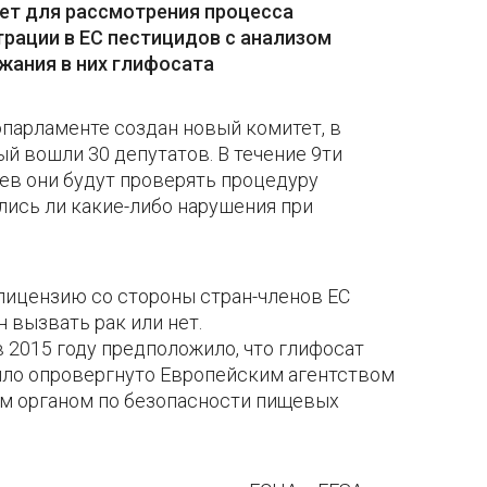
ет для рассмотрения процесса
трации в ЕС пестицидов с анализом
жания в них глифосата
опарламенте создан новый комитет, в
й вошли 30 депутатов. В течение 9ти
ев они будут проверять процедуру
лись ли какие-либо нарушения при
лицензию со стороны стран-членов ЕС
н вызвать рак или нет.
 2015 году предположило, что глифосат
было опровергнуто Европейским агентством
им органом по безопасности пищевых