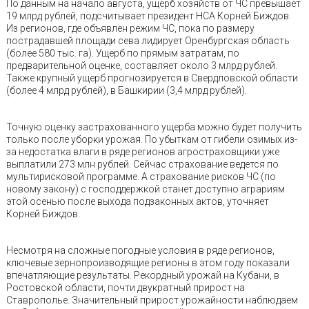
По данным на начало августа, ущерб хозяйств от ЧС превышает
19 млрд рублей, подсчитывает президент НСА Корней Биждов.
Из регионов, где объявлен режим ЧС, пока по размеру
пострадавшей площади сева лидирует Оренбургская область
(более 580 тыс. га). Ущерб по прямым затратам, по
предварительной оценке, составляет около 3 млрд рублей.
Также крупный ущерб прогнозируется в Свердловской области
(более 4 млрд рублей), в Башкирии (3,4 млрд рублей).
Точную оценку застрахованного ущерба можно будет получить
только после уборки урожая. По убыткам от гибели озимых из-
за недостатка влаги в ряде регионов агростраховщики уже
выплатили 273 млн рублей. Сейчас страхование ведется по
мультирисковой программе. А страхование рисков ЧС (по
новому закону) с господдержкой станет доступно аграриям
этой осенью после выхода подзаконных актов, уточняет
Корней Биждов.
Несмотря на сложные погодные условия в ряде регионов,
ключевые зернопроизводящие регионы в этом году показали
впечатляющие результаты. Рекордный урожай на Кубани, в
Ростовской области, почти двукратный прирост на
Ставрополье. Значительный прирост урожайности наблюдаем