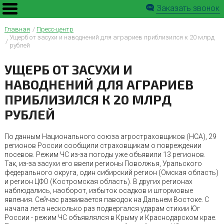
Заказать звонок
Главная
Пресс-центр
Ущерб от засухи и наводнений для аграриев приблизился к 20 млрд
рублей
УЩЕРБ ОТ ЗАСУХИ И
НАВОДНЕНИЙ ДЛЯ АГРАРИЕВ
ПРИБЛИЗИЛСЯ К 20 МЛРД
РУБЛЕЙ
По данным Национального союза агростраховщиков (НСА), 29
регионов России сообщили страховщикам о повреждении
посевов. Режим ЧС из-за погоды уже объявили 13 регионов.
Так, из-за засухи его ввели регионы Поволжья, Уральского
федерального округа, один сибирский регион (Омская область)
и регион ЦФО (Костромская область). В других регионах
наблюдались, наоборот, избыток осадков и штормовые
явления. Сейчас развивается паводок на Дальнем Востоке. С
начала лета несколько раз подвергался ударам стихии Юг
России - режим ЧС объявлялся в Крыму и Краснодарском крае.