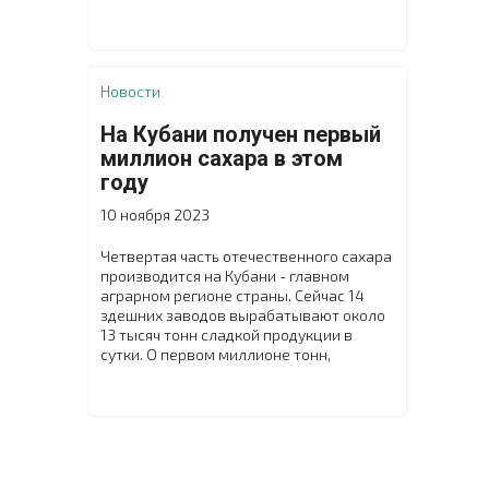
принятия должны заработать с 1 января
2026 года, внесен в правительство в
рамках бюджетного пакета, сообщает
министерство.
Новости
На Кубани получен первый
миллион сахара в этом
году
10 ноября 2023
Четвертая часть отечественного сахара
производится на Кубани - главном
аграрном регионе страны. Сейчас 14
здешних заводов вырабатывают около
13 тысяч тонн сладкой продукции в
сутки. О первом миллионе тонн,
произведенном из свеклы нового
урожая, заявил глава края Вениамин
Кондратьев.