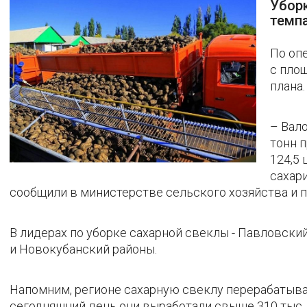
Убор
темпа
По оп
с площ
плана.
– Вал
тонн п
124,5 
сахар
сообщили в министерстве сельского хозяйства и
В лидерах по уборке сахарной свеклы - Павловски
и Новокубанский районы.
Напомним, регионе сахарную свеклу перерабатыва
сегодняшний день они выработали свыше 310 тыс. 