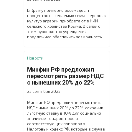
В Крыму примерно восемьдесят
процентов высеваемых семян зерновых
культур аграрии приобретают в НИИ
сельского хозяйства Крыма. В связи с
этим руководство учреждения
предложило обеспечить возможность
покупки элитных семян озимых
зерновых культур на условиях частичной
предоплаты и с последующей отсрочкой
платежа. Чтобы утвердить данное
Новости
решение, в научном учреждении
состоялся внеочередной расширенный
Минфин РФ предложил
Учёный совет с участием заместителя
пересмотреть размер НДС
министра сельского хозяйства
с нынешних 20% до 22%
Республики Крым Николая Тютюника.
25 сентября 2025
Минфин РФ предложил пересмотреть
НДС с нынешних 20% до 22%, сохранив
льготную ставку в 10% для социально
значимых товаров, проект
соответствующих поправок в
Налоговый кодекс РФ, которые в случае