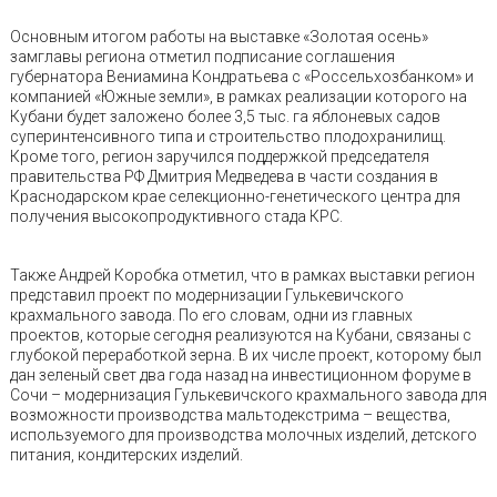
Основным итогом работы на выставке «Золотая осень»
замглавы региона отметил подписание соглашения
губернатора Вениамина Кондратьева с «Россельхозбанком» и
компанией «Южные земли», в рамках реализации которого на
Кубани будет заложено более 3,5 тыс. га яблоневых садов
суперинтенсивного типа и строительство плодохранилищ.
Кроме того, регион заручился поддержкой председателя
правительства РФ Дмитрия Медведева в части создания в
Краснодарском крае селекционно-генетического центра для
получения высокопродуктивного стада КРС.
Также Андрей Коробка отметил, что в рамках выставки регион
представил проект по модернизации Гулькевичского
крахмального завода. По его словам, одни из главных
проектов, которые сегодня реализуются на Кубани, связаны с
глубокой переработкой зерна. В их числе проект, которому был
дан зеленый свет два года назад на инвестиционном форуме в
Сочи – модернизация Гулькевичского крахмального завода для
возможности производства мальтодекстрима – вещества,
используемого для производства молочных изделий, детского
питания, кондитерских изделий.