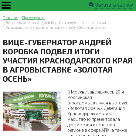
Заказать звонок
Главная
Пресс-центр
Вице-губернатор Андрей Коробка подвел итоги участия
Краснодарского края в агровыставке «Золотая осень»
ВИЦЕ-ГУБЕРНАТОР АНДРЕЙ
КОРОБКА ПОДВЕЛ ИТОГИ
УЧАСТИЯ КРАСНОДАРСКОГО КРАЯ
В АГРОВЫСТАВКЕ «ЗОЛОТАЯ
ОСЕНЬ»
В Москве завершилась 20-я
Российская
агропромышленная выставка
«Золотая Осень». Делегация
Краснодарского края
масштабно презентовала
достижения и потенциал
региона в сфере АПК, а также
участвовала в ряде