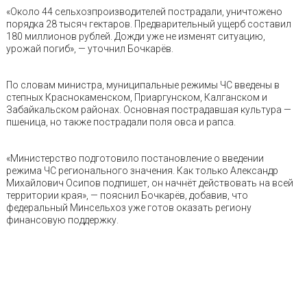
«Около 44 сельхозпроизводителей пострадали, уничтожено
порядка 28 тысяч гектаров. Предварительный ущерб составил
180 миллионов рублей. Дожди уже не изменят ситуацию,
урожай погиб», — уточнил Бочкарёв.
По словам министра, муниципальные режимы ЧС введены в
степных Краснокаменском, Приаргунском, Калганском и
Забайкальском районах. Основная пострадавшая культура —
пшеница, но также пострадали поля овса и рапса.
«Министерство подготовило постановление о введении
режима ЧС регионального значения. Как только Александр
Михайлович Осипов подпишет, он начнёт действовать на всей
территории края», — пояснил Бочкарёв, добавив, что
федеральный Минсельхоз уже готов оказать региону
финансовую поддержку.