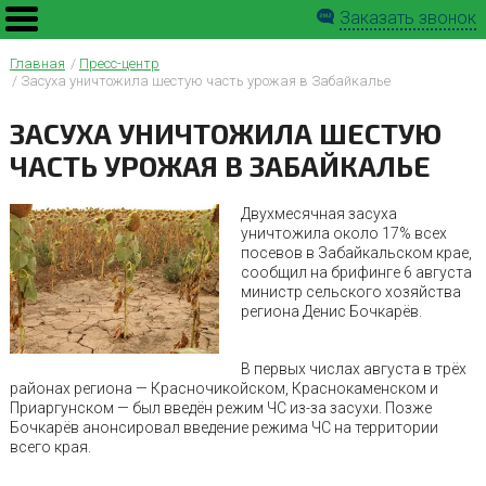
Заказать звонок
Главная
Пресс-центр
Засуха уничтожила шестую часть урожая в Забайкалье
ЗАСУХА УНИЧТОЖИЛА ШЕСТУЮ
ЧАСТЬ УРОЖАЯ В ЗАБАЙКАЛЬЕ
Двухмесячная засуха
уничтожила около 17% всех
посевов в Забайкальском крае,
сообщил на брифинге 6 августа
министр сельского хозяйства
региона Денис Бочкарёв.
В первых числах августа в трёх
районах региона — Красночикойском, Краснокаменском и
Приаргунском — был введён режим ЧС из-за засухи. Позже
Бочкарёв анонсировал введение режима ЧС на территории
всего края.